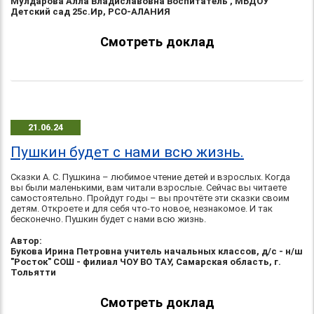
Мулдарова Алла Владиславовна Воспитатель , МБДОУ
Детский сад 25с.Ир, РСО-АЛАНИЯ
Смотреть доклад
21.06.24
Пушкин будет с нами всю жизнь.
Сказки А. С. Пушкина – любимое чтение детей и взрослых. Когда
вы были маленькими, вам читали взрослые. Сейчас вы читаете
самостоятельно. Пройдут годы – вы прочтёте эти сказки своим
детям. Откроете и для себя что-то новое, незнакомое. И так
бесконечно. Пушкин будет с нами всю жизнь.
Автор:
Букова Ирина Петровна учитель начальных классов, д/с - н/ш
"Росток" СОШ - филиал ЧОУ ВО ТАУ, Самарская область, г.
Тольятти
Смотреть доклад