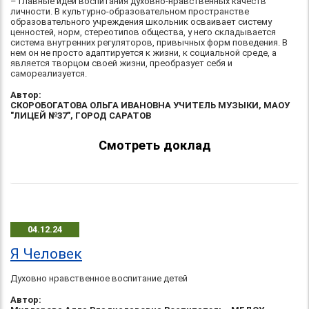
– главные идеи воспитания духовно-нравственных качеств
личности. В культурно-образовательном пространстве
образовательного учреждения школьник осваивает систему
ценностей, норм, стереотипов общества, у него складывается
система внутренних регуляторов, привычных форм поведения. В
нем он не просто адаптируется к жизни, к социальной среде, а
является творцом своей жизни, преобразует себя и
самореализуется.
Автор:
СКОРОБОГАТОВА ОЛЬГА ИВАНОВНА УЧИТЕЛЬ МУЗЫКИ, МАОУ
"ЛИЦЕЙ №37", ГОРОД САРАТОВ
Смотреть доклад
04.12.24
Я Человек
Духовно нравственное воспитание детей
Автор: