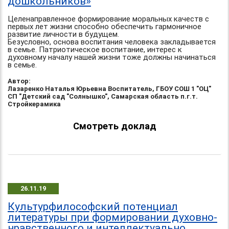
дошкольников»
Целенаправленное формирование моральных качеств с
первых лет жизни способно обеспечить гармоничное
развитие личности в будущем.
Безусловно, основа воспитания человека закладывается
в семье. Патриотическое воспитание, интерес к
духовному началу нашей жизни тоже должны начинаться
в семье.
Автор:
Лазаренко Наталья Юрьевна Воспитатель, ГБОУ СОШ 1 "ОЦ"
СП "Детский сад "Солнышко", Самарская область п.г.т.
Стройкерамика
Смотреть доклад
26.11.19
Культурфилософский потенциал
литературы при формировании духовно-
нравственного и интеллектуально