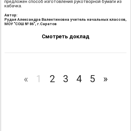
предложен способ изготовления рукотворной бумаги из
кабачка.
Автор:
Рудая Александра Валентиновна учитель начальных классов,
МОУ "СОШ № 86", г.Саратов
Смотреть доклад
«
1
2
3
4
5
»