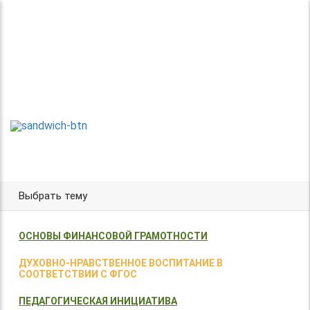
Теперь без регистрации
Центр организации и проведения
Международных и Всероссийских
ТВОРИ!
конкурсов г. Москва
УЧАСТВУЙ!
ПОБЕЖДАЙ!
Выбрать тему
ОСНОВЫ ФИНАНСОВОЙ ГРАМОТНОСТИ
ДУХОВНО-НРАВСТВЕННОЕ ВОСПИТАНИЕ В
СООТВЕТСТВИИ С ФГОС
ПЕДАГОГИЧЕСКАЯ ИНИЦИАТИВА