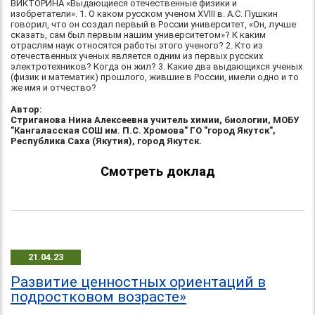
ВИКТОРИНА «Выдающиеся отечественные физики и
изобретатели». 1. О каком русском ученом XVIII в. А.С. Пушкин
говорил, что он создал первый в России университет, «Он, лучше
сказать, сам был первым нашим университетом»? К каким
отраслям наук относятся работы этого ученого? 2. Кто из
отечественных ученых является одним из первых русских
электротехников? Когда он жил? 3. Какие два выдающихся ученых
(физик и математик) прошлого, жившие в России, имели одно и то
же имя и отчество?
Автор:
Стриганова Нина Алексеевна учитель химии, биологии, МОБУ
"Кангаласская СОШ им. П.С. Хромова" ГО "город Якутск",
Республика Саха (Якутия), город Якутск.
Смотреть доклад
21.04.23
Развитие ценностных ориентаций в
подростковом возрасте»