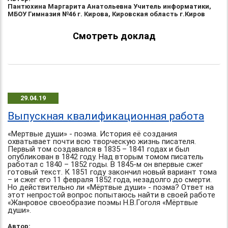
Пантюхина Маргарита Анатольевна Учитель информатики,
МБОУ Гимназия №46 г. Кирова, Кировская область г.Киров
Смотреть доклад
29.04.19
Выпускная квалификационная работа
«Мертвые души» - поэма. История её создания
охватывает почти всю творческую жизнь писателя.
Первый том создавался в 1835 – 1841 годах и был
опубликован в 1842 году. Над вторым томом писатель
работал с 1840 – 1852 годы. В 1845-м он впервые сжег
готовый текст. К 1851 году закончил новый вариант тома
– и сжег его 11 февраля 1852 года, незадолго до смерти.
Но действительно ли «Мёртвые души» - поэма? Ответ на
этот непростой вопрос попытаюсь найти в своей работе
«Жанровое своеобразие поэмы Н.В.Гоголя «Мёртвые
души».
Автор: