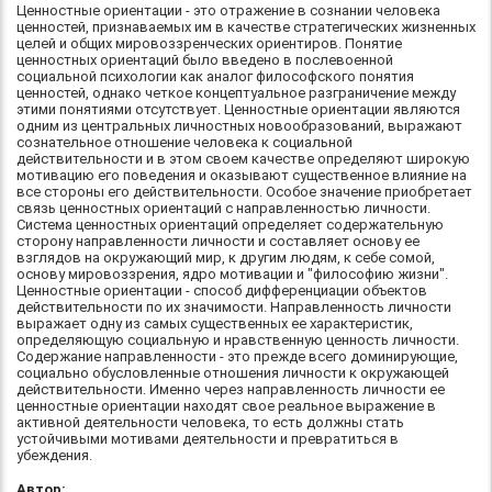
Ценностные ориентации - это отражение в сознании человека
ценностей, признаваемых им в качестве стратегических жизненных
целей и общих мировоззренческих ориентиров. Понятие
ценностных ориентаций было введено в послевоенной
социальной психологии как аналог философского понятия
ценностей, однако четкое концептуальное разграничение между
этими понятиями отсутствует. Ценностные ориентации являются
одним из центральных личностных новообразований, выражают
сознательное отношение человека к социальной
действительности и в этом своем качестве определяют широкую
мотивацию его поведения и оказывают существенное влияние на
все стороны его действительности. Особое значение приобретает
связь ценностных ориентаций с направленностью личности.
Система ценностных ориентаций определяет содержательную
сторону направленности личности и составляет основу ее
взглядов на окружающий мир, к другим людям, к себе сомой,
основу мировоззрения, ядро мотивации и "философию жизни".
Ценностные ориентации - способ дифференциации объектов
действительности по их значимости. Направленность личности
выражает одну из самых существенных ее характеристик,
определяющую социальную и нравственную ценность личности.
Содержание направленности - это прежде всего доминирующие,
социально обусловленные отношения личности к окружающей
действительности. Именно через направленность личности ее
ценностные ориентации находят свое реальное выражение в
активной деятельности человека, то есть должны стать
устойчивыми мотивами деятельности и превратиться в
убеждения.
Автор: