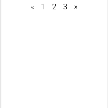
«
1
2
3
»
© 2016 "Твори! Участвуй! Побеждай!". Конкурсы для детей
и педагогов.
Все права защищены