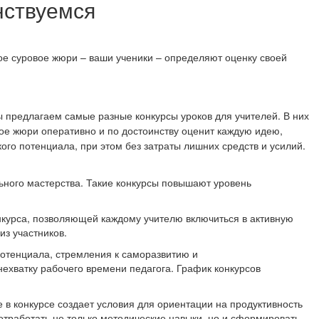
нствуемся
мое суровое жюри – ваши ученики – определяют оценку своей
ы предлагаем самые разные конкурсы уроков для учителей. В них
ое жюри оперативно и по достоинству оценит каждую идею,
го потенциала, при этом без затраты лишних средств и усилий.
ного мастерства. Такие конкурсы повышают уровень
курса, позволяющей каждому учителю включиться в активную
з участников.
потенциала, стремления к саморазвитию и
ехватку рабочего времени педагога. График конкурсов
 в конкурсе создает условия для ориентации на продуктивность
отработать не только методические навыки, но и сформировать