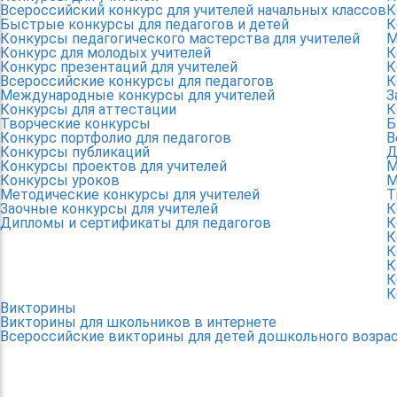
Всероссийский конкурс для учителей начальных классов
К
Быстрые конкурсы для педагогов и детей
К
Конкурсы педагогического мастерства для учителей
М
Конкурс для молодых учителей
К
Конкурс презентаций для учителей
К
Всероссийские конкурсы для педагогов
К
Международные конкурсы для учителей
З
Конкурсы для аттестации
К
Творческие конкурсы
Б
Конкурс портфолио для педагогов
В
Конкурсы публикаций
Д
Конкурсы проектов для учителей
М
Конкурсы уроков
М
Методические конкурсы для учителей
Т
Заочные конкурсы для учителей
К
Дипломы и сертификаты для педагогов
К
К
К
К
К
К
Викторины
Викторины для школьников в интернете
Всероссийские викторины для детей дошкольного возра