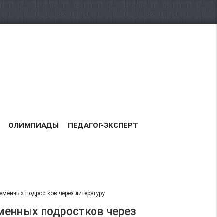
Возрастная категория 0+
ВСЕГО
158212
ДОБАВЛЕНО
РАБОТ:
ТАВКА РАБОТ
БЛАГОДАРНОСТЬ
КОНТАКТЫ
ОЛИМПИАДЫ
ПЕДАГОГ-ЭКСПЕРТ
еменных подростков через литературу
менных подростков через