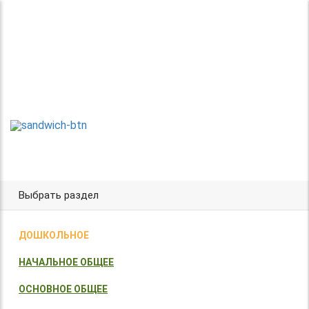
Теперь без регистрации
Центр организации и проведения
Международных и Всероссийских
ТВОРИ!
конкурсов г. Москва
УЧАСТВУЙ!
ПОБЕЖДАЙ!
Выбрать раздел
ДОШКОЛЬНОЕ
НАЧАЛЬНОЕ ОБЩЕЕ
ОСНОВНОЕ ОБЩЕЕ