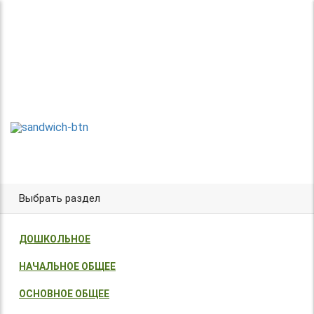
Теперь без регистрации
Центр организации и проведения
Международных и Всероссийских
ТВОРИ!
конкурсов г. Москва
УЧАСТВУЙ!
ПОБЕЖДАЙ!
Выбрать раздел
ДОШКОЛЬНОЕ
НАЧАЛЬНОЕ ОБЩЕЕ
ОСНОВНОЕ ОБЩЕЕ