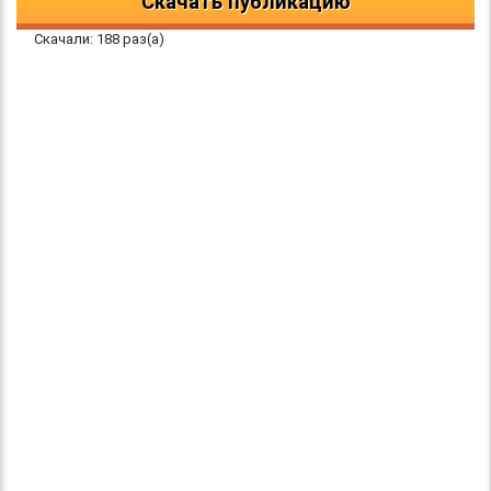
Скачать публикацию
Скачали: 188 раз(а)
© 2016 "Твори! Участвуй! Побеждай!". Конкурсы для детей
и педагогов.
Все права защищены
При использовании материалов ссылка на первоисточник
обязательна.