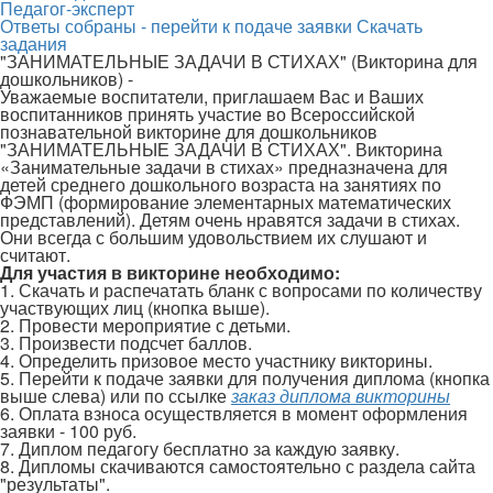
Педагог-эксперт
Ответы собраны - перейти к подаче заявки
Скачать
задания
"ЗАНИМАТЕЛЬНЫЕ ЗАДАЧИ В СТИХАХ" (Викторина для
дошкольников) -
Уважаемые воспитатели, приглашаем Вас и Ваших
воспитанников принять участие во Всероссийской
познавательной викторине для дошкольников
"ЗАНИМАТЕЛЬНЫЕ ЗАДАЧИ В СТИХАХ". Викторина
«Занимательные задачи в стихах» предназначена для
детей среднего дошкольного возраста на занятиях по
ФЭМП (формирование элементарных математических
представлений). Детям очень нравятся задачи в стихах.
Они всегда с большим удовольствием их слушают и
считают.
Для участия в викторине необходимо:
1. Скачать и распечатать бланк с вопросами по количеству
участвующих лиц (кнопка выше).
2. Провести мероприятие с детьми.
3. Произвести подсчет баллов.
4. Определить призовое место участнику викторины.
5. Перейти к подаче заявки для получения диплома (кнопка
выше слева) или по ссылке
заказ диплома викторины
6. Оплата взноса осуществляется в момент оформления
заявки - 100 руб.
7. Диплом педагогу бесплатно за каждую заявку.
8. Дипломы скачиваются самостоятельно с раздела сайта
"результаты".