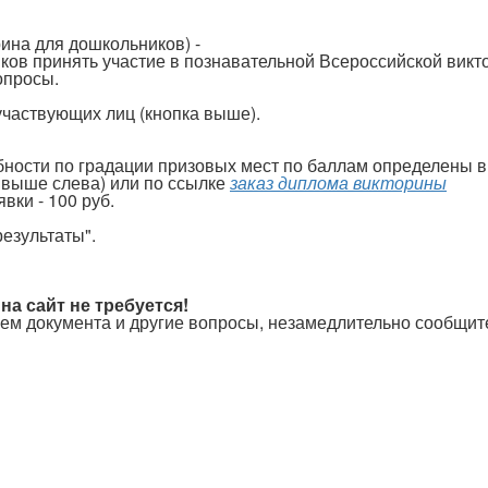
я
а для дошкольников) -
иков принять участие в познавательной Всероссийской в
опросы.
 участвующих лиц (кнопка выше).
бности по градации призовых мест по баллам определены в
а выше слева) или по ссылке
заказ диплома викторины
вки - 100 руб.
езультаты".
на сайт не требуется!
ием документа и другие вопросы, незамедлительно сообщите