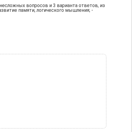
есложных вопросов и 3 варианта ответов, из
азвитие памяти, логического мышления; -
.