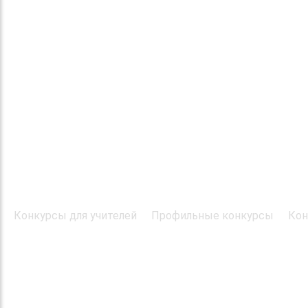
Конкурсы для учителей
Профильные конкурсы
Кон
© 2016 "Твори! Участвуй! Побеждай!". Конкурсы дл
Все права защищены
При использовании материалов ссылка на первоис