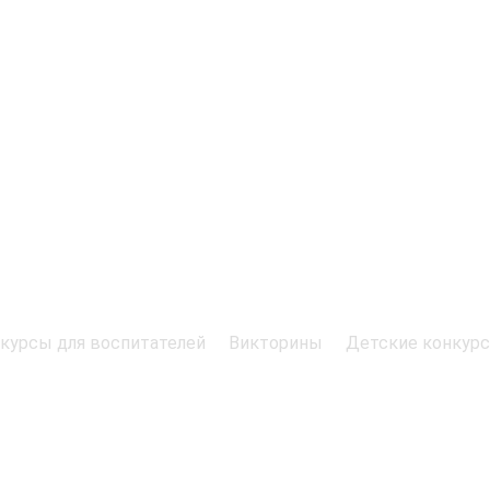
курсы для воспитателей
Викторины
Детские конкур
я детей и педагогов.
точник обязательна.