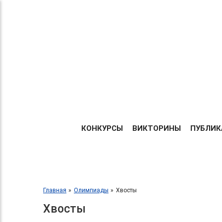
Теперь без регистрации
ТВОРИ!
Центр организации и про
УЧАСТВУЙ!
Международных и Всеросс
конкурсов г. Москва
ПОБЕЖДАЙ!
ГЛАВНА
КОНКУРСЫ
ВИКТОРИНЫ
ПУБЛИК
Главная
Олимпиады
Хвосты
Хвосты