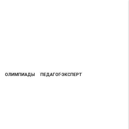
Возрастная категория 0+
ВСЕГО
158215
ДОБАВЛЕНО
РАБОТ:
ТАВКА РАБОТ
БЛАГОДАРНОСТЬ
КОНТАКТЫ
ОЛИМПИАДЫ
ПЕДАГОГ-ЭКСПЕРТ