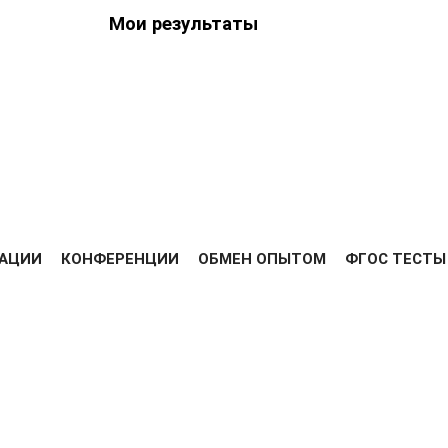
Мои результаты
ведения
ийских
Я
РЕЗУЛЬТАТЫ
ДИПЛОМЫ
ОПЛАТА
ОТЗЫВЫ
ВЫС
АЦИИ
КОНФЕРЕНЦИИ
ОБМЕН ОПЫТОМ
ФГОС ТЕСТЫ