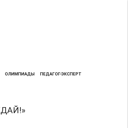
Возрастная категория 0+
ВСЕГО
158207
ДОБАВЛЕНО
РАБОТ:
ТАВКА РАБОТ
БЛАГОДАРНОСТЬ
КОНТАКТЫ
ОЛИМПИАДЫ
ПЕДАГОГ-ЭКСПЕРТ
ЖДАЙ!»