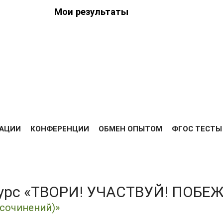
Мои результаты
ведения
ийских
Я
РЕЗУЛЬТАТЫ
ДИПЛОМЫ
ОПЛАТА
ОТЗЫВЫ
ВЫС
АЦИИ
КОНФЕРЕНЦИИ
ОБМЕН ОПЫТОМ
ФГОС ТЕСТЫ
курс «ТВОРИ! УЧАСТВУЙ! ПОБЕ
 сочинений)»