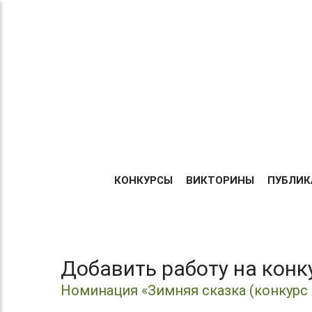
Теперь без регистрации
ТВОРИ!
Центр организации и про
УЧАСТВУЙ!
Международных и Всеросс
конкурсов г. Москва
ПОБЕЖДАЙ!
ГЛАВНА
КОНКУРСЫ
ВИКТОРИНЫ
ПУБЛИК
Добавить работу на кон
Номинация «Зимняя сказка (конкурс