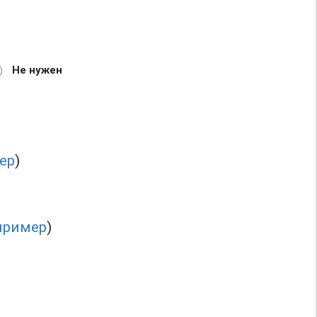
Не нужен
ер
)
пример
)