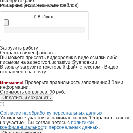
Выберите файл *
или архив (если несколько файлов)
Максимальный объем файла не более 20 мб
Выбрать
Загрузить работу
Отправка видеофайлов:
Вы можете прислать видеоролик в виде ссылки либо
письмом на адрес
tvori.uchastvui@yandex.ru
В заявку загрузите текстовый файл с текстом -
Видео
отправлено на почту.
Проверьте правильность заполненной Вами
Внимание!
информации.
Стоимость оргвзноса:
90
руб.
Оплатить и сохранить
Согласие на обработку персональных данных
Уважаемые участники, нажимая кнопку “Отправить заявку
на участие”, Вы соглашаетесь с
политикой
конфиденциальности персональных данных
.