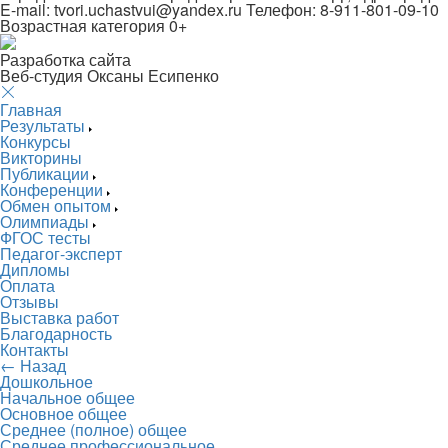
E-mail: tvori.uchastvui@yandex.ru Телефон: 8-911-801-09-10
Возрастная категория 0+
Разработка сайта
Веб-студия Оксаны Есипенко
Главная
Результаты
Конкурсы
Викторины
Публикации
Конференции
Обмен опытом
Олимпиады
ФГОС тесты
Педагог-эксперт
Дипломы
Оплата
Отзывы
Выставка работ
Благодарность
Контакты
← Назад
Дошкольное
Начальное общее
Основное общее
Среднее (полное) общее
Среднее профессиональное