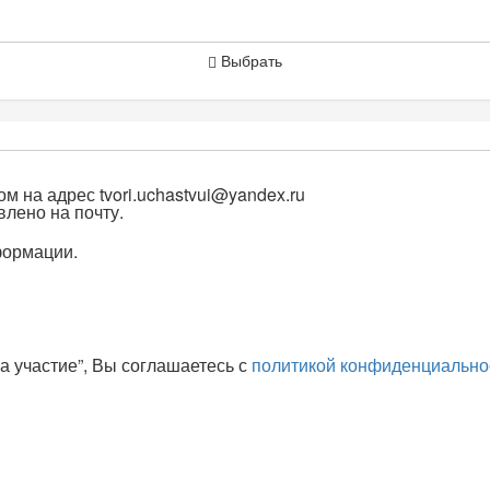
Выбрать
ом на адрес
tvori.uchastvui@yandex.ru
лено на почту.
формации.
а участие”, Вы соглашаетесь с
политикой конфиденциально