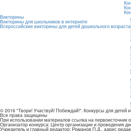
Ко
Ко
Ко
Викторины
Викторины для школьников в интернете
Всероссийские викторины для детей дошкольного возраста
© 2016 "Твори! Участвуй! Побеждай!". Конкурсы для детей и
Все права защищены
При использовании материалов ссылка на первоисточник о
Организатор конкурса: Центр организации и проведения д
Учредитель и главный редактор: Романов П.Д., адрес редак