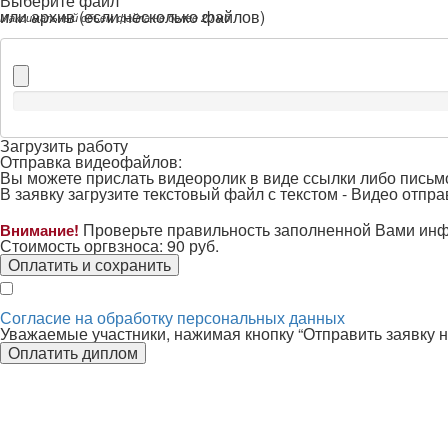
Выберите файл *
или архив (если несколько файлов)
Максимальный объем файла не более 20 мб
Загрузить работу
Отправка видеофайлов:
Вы можете прислать видеоролик в виде ссылки либо письм
В заявку загрузите текстовый файл с текстом -
Видео отправ
Проверьте правильность заполненной Вами ин
Внимание!
Стоимость оргвзноса:
90
руб.
Оплатить и сохранить
Согласие на обработку персональных данных
Уважаемые участники, нажимая кнопку “Отправить заявку н