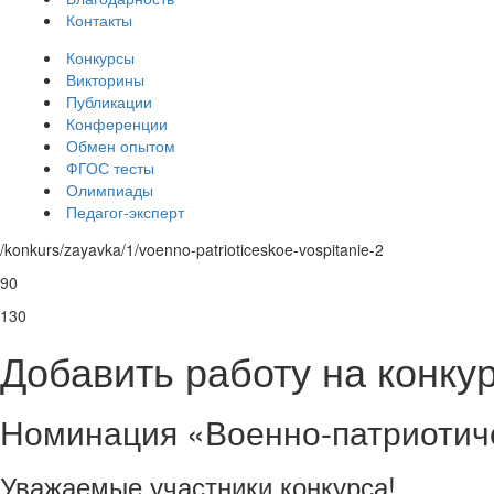
Контакты
Конкурсы
Викторины
Публикации
Конференции
Обмен опытом
ФГОС тесты
Олимпиады
Педагог-эксперт
/konkurs/zayavka/1/voenno-patrioticeskoe-vospitanie-2
90
130
Добавить работу на кон
Номинация «Военно-патриотич
Уважаемые участники конкурса!