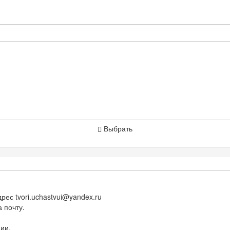
Выбрать
адрес
tvori.uchastvui@yandex.ru
 почту.
ии.