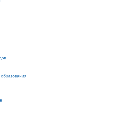
я
дов
 образования
в