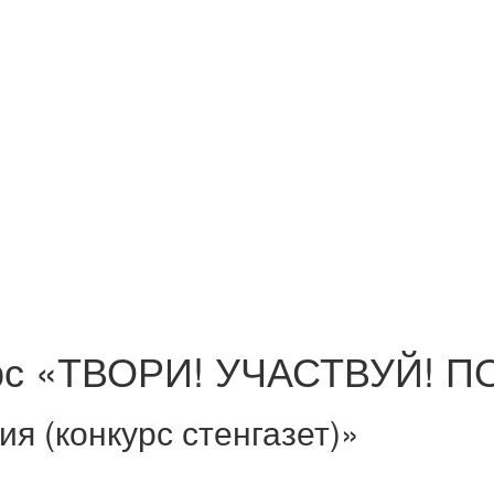
курс «ТВОРИ! УЧАСТВУЙ! 
я (конкурс стенгазет)»