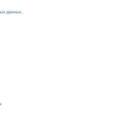
ных данных
.
я