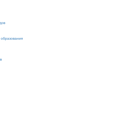
дов
 образования
в