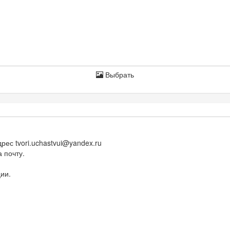
Выбрать
адрес
tvori.uchastvui@yandex.ru
 почту.
ии.