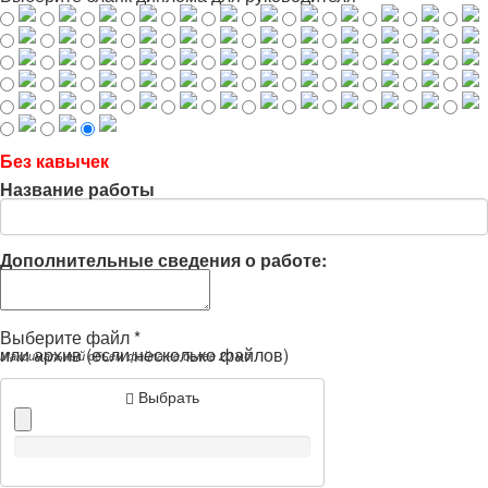
Без кавычек
Название работы
Дополнительные сведения о работе:
Выберите файл *
или архив (если несколько файлов)
Максимальный объем файла не более 20 мб
Выбрать