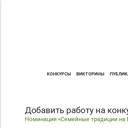
Теперь без регистрации
ТВОРИ!
Центр организации и про
УЧАСТВУЙ!
Международных и Всеросс
конкурсов г. Москва
ПОБЕЖДАЙ!
ГЛАВНА
КОНКУРСЫ
ВИКТОРИНЫ
ПУБЛИК
Добавить работу на кон
Номинация «Семейные традиции на 