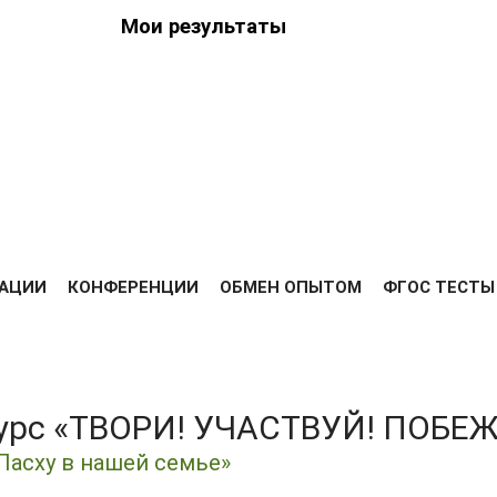
Мои результаты
ведения
ийских
Я
РЕЗУЛЬТАТЫ
ДИПЛОМЫ
ОПЛАТА
ОТЗЫВЫ
ВЫС
АЦИИ
КОНФЕРЕНЦИИ
ОБМЕН ОПЫТОМ
ФГОС ТЕСТЫ
курс «ТВОРИ! УЧАСТВУЙ! ПОБЕ
Пасху в нашей семье»