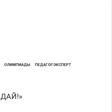
Возрастная категория 0+
ВСЕГО
158197
ДОБАВЛЕНО
РАБОТ:
ТАВКА РАБОТ
БЛАГОДАРНОСТЬ
КОНТАКТЫ
ОЛИМПИАДЫ
ПЕДАГОГ-ЭКСПЕРТ
ЖДАЙ!»