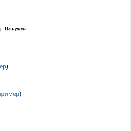
Не нужен
ер
)
пример
)