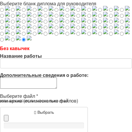
Выберите бланк диплома для руководителя
Без кавычек
Название работы
Дополнительные сведения о работе:
Выберите файл *
или архив (если несколько файлов)
Максимальный объем файла не более 20 мб
Выбрать