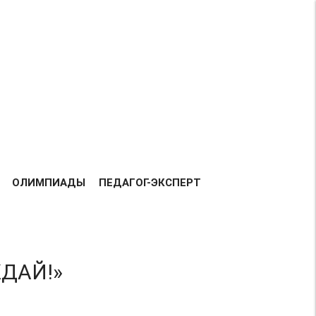
Возрастная категория 0+
ВСЕГО
158197
ДОБАВЛЕНО
РАБОТ:
ТАВКА РАБОТ
БЛАГОДАРНОСТЬ
КОНТАКТЫ
ОЛИМПИАДЫ
ПЕДАГОГ-ЭКСПЕРТ
ЖДАЙ!»