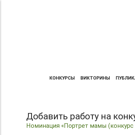
Теперь без регистрации
ТВОРИ!
Центр организации и про
УЧАСТВУЙ!
Международных и Всеросс
конкурсов г. Москва
ПОБЕЖДАЙ!
ГЛАВНА
КОНКУРСЫ
ВИКТОРИНЫ
ПУБЛИК
Добавить работу на кон
Номинация «Портрет мамы (конкурс 