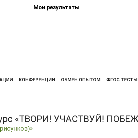
Мои результаты
ведения
ийских
Я
РЕЗУЛЬТАТЫ
ДИПЛОМЫ
ОПЛАТА
ОТЗЫВЫ
ВЫС
АЦИИ
КОНФЕРЕНЦИИ
ОБМЕН ОПЫТОМ
ФГОС ТЕСТЫ
курс «ТВОРИ! УЧАСТВУЙ! ПОБЕ
рисунков)»