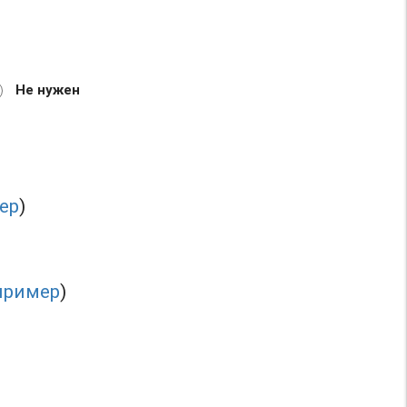
Не нужен
ер
)
пример
)