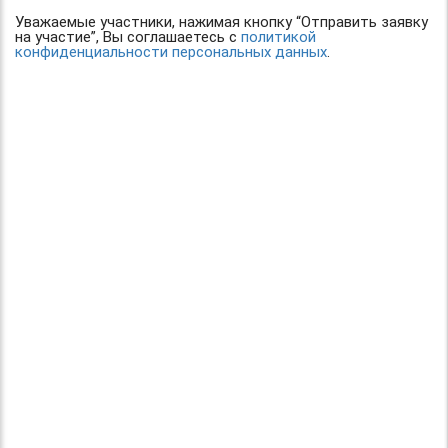
Уважаемые участники, нажимая кнопку “Отправить заявку
на участие”, Вы соглашаетесь с
политикой
конфиденциальности персональных данных
.
© 2016 "Твори! Участвуй! Побеждай!". Конкурсы для детей
и педагогов.
Все права защищены
При использовании материалов ссылка на первоисточник
обязательна.
Организатор конкурса: Центр организации и проведения