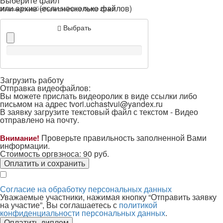
Выберите файл *
или архив (если несколько файлов)
Максимальный объем файла не более 20 мб
Выбрать
Загрузить работу
Отправка видеофайлов:
Вы можете прислать видеоролик в виде ссылки либо
письмом на адрес
tvori.uchastvui@yandex.ru
В заявку загрузите текстовый файл с текстом -
Видео
отправлено на почту.
Проверьте правильность заполненной Вами
Внимание!
информации.
Стоимость оргвзноса:
90
руб.
Оплатить и сохранить
Согласие на обработку персональных данных
Уважаемые участники, нажимая кнопку “Отправить заявку
на участие”, Вы соглашаетесь с
политикой
конфиденциальности персональных данных
.