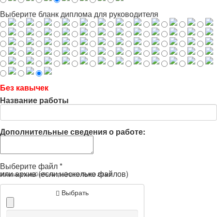
Выберите бланк диплома для руководителя
Без кавычек
Название работы
Дополнительные сведения о работе:
Выберите файл *
или архив (если несколько файлов)
Максимальный объем файла не более 20 мб
Выбрать