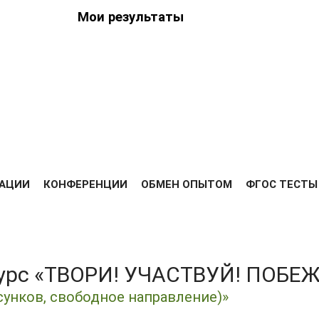
Мои результаты
ведения
ийских
Я
РЕЗУЛЬТАТЫ
ДИПЛОМЫ
ОПЛАТА
ОТЗЫВЫ
ВЫС
АЦИИ
КОНФЕРЕНЦИИ
ОБМЕН ОПЫТОМ
ФГОС ТЕСТЫ
курс «ТВОРИ! УЧАСТВУЙ! ПОБЕ
сунков, свободное направление)»