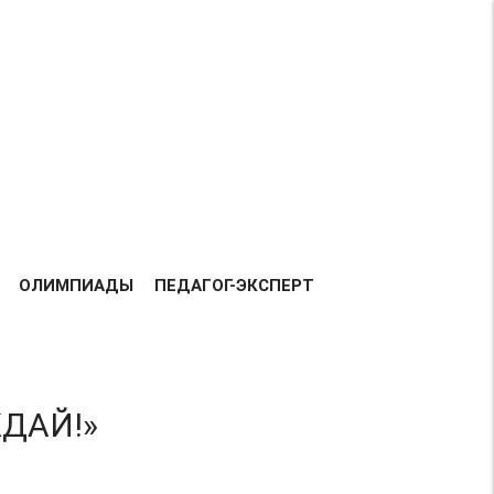
Возрастная категория 0+
ВСЕГО
158216
ДОБАВЛЕНО
РАБОТ:
ТАВКА РАБОТ
БЛАГОДАРНОСТЬ
КОНТАКТЫ
ОЛИМПИАДЫ
ПЕДАГОГ-ЭКСПЕРТ
ЖДАЙ!»