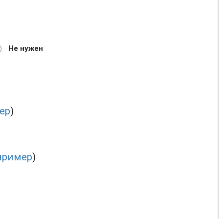
Не нужен
ер
)
пример
)