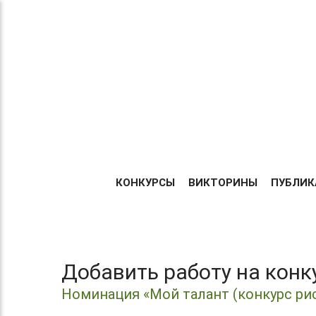
Теперь без регистрации
ТВОРИ!
Центр организации и про
УЧАСТВУЙ!
Международных и Всеросс
конкурсов г. Москва
ПОБЕЖДАЙ!
ГЛАВНА
КОНКУРСЫ
ВИКТОРИНЫ
ПУБЛИК
Добавить работу на кон
Номинация «Мой талант (конкурс ри