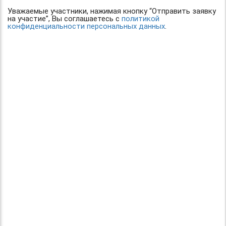
Уважаемые участники, нажимая кнопку “Отправить заявку
на участие”, Вы соглашаетесь с
политикой
конфиденциальности персональных данных
.
© 2016 "Твори! Участвуй! Побеждай!". Конкурсы для детей
и педагогов.
Все права защищены
При использовании материалов ссылка на первоисточник
обязательна.
Организатор конкурса: Центр организации и проведения