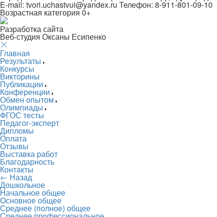
E-mail: tvori.uchastvui@yandex.ru Телефон: 8-911-801-09-10
Возрастная категория 0+
Разработка сайта
Веб-студия Оксаны Есипенко
Главная
Результаты
Конкурсы
Викторины
Публикации
Конференции
Обмен опытом
Олимпиады
ФГОС тесты
Педагог-эксперт
Дипломы
Оплата
Отзывы
Выставка работ
Благодарность
Контакты
← Назад
Дошкольное
Начальное общее
Основное общее
Среднее (полное) общее
Среднее профессиональное