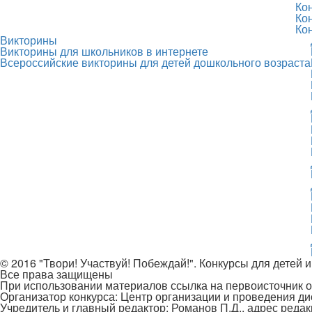
Ко
Ко
Ко
Викторины
Викторины для школьников в интернете
Всероссийские викторины для детей дошкольного возраста
© 2016 "Твори! Участвуй! Побеждай!". Конкурсы для детей и
Все права защищены
При использовании материалов ссылка на первоисточник о
Организатор конкурса: Центр организации и проведения д
Учредитель и главный редактор: Романов П.Д., адрес редак