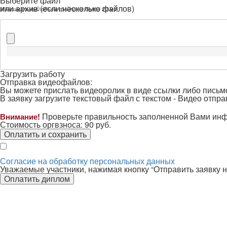
Выберите файл *
или архив (если несколько файлов)
Максимальный объем файла не более 20 мб
Загрузить работу
Отправка видеофайлов:
Вы можете прислать видеоролик в виде ссылки либо письм
В заявку загрузите текстовый файл с текстом -
Видео отправ
Проверьте правильность заполненной Вами ин
Внимание!
Стоимость оргвзноса:
90
руб.
Оплатить и сохранить
Согласие на обработку персональных данных
Уважаемые участники, нажимая кнопку “Отправить заявку н