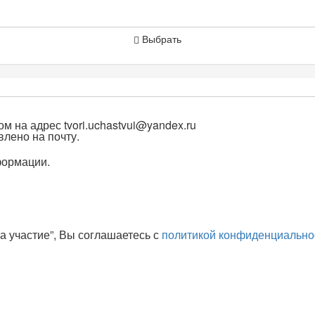
Выбрать
ом на адрес
tvori.uchastvui@yandex.ru
лено на почту.
формации.
а участие”, Вы соглашаетесь с
политикой конфиденциально