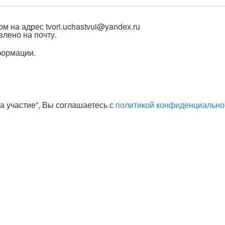
ом на адрес
tvori.uchastvui@yandex.ru
лено на почту.
формации.
а участие”, Вы соглашаетесь с
политикой конфиденциально