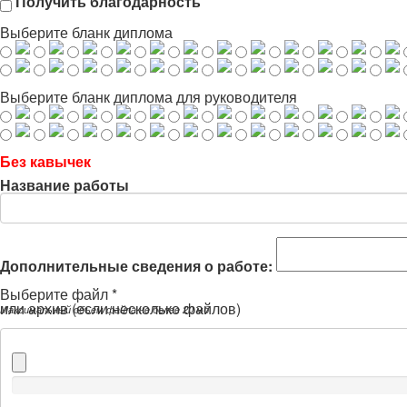
Получить благодарность
Выберите бланк диплома
Выберите бланк диплома для руководителя
Без кавычек
Название работы
Дополнительные сведения о работе:
Выберите файл *
или архив (если несколько файлов)
Максимальный объем файла не более 20 мб