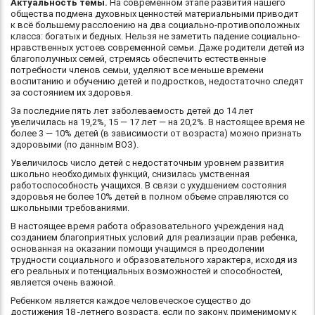
Актуальность темы.
На современном этапе развития нашего
общества подмена духовных ценностей материальными приводит
к всё большему расслоению на два социально-противоположных
класса: богатых и бедных. Нельзя не заметить падение социально-
нравственных устоев современной семьи. Даже родители детей из
благополучных семей, стремясь обеспечить естественные
потребности членов семьи, уделяют все меньше времени
воспитанию и обучению детей и подростков, недостаточно следят
за состоянием их здоровья.
За последние пять лет заболеваемость детей до 14 лет
увеличилась на 19,2%, 15 — 17 лет — на 20,2%. В настоящее время не
более 3 — 10% детей (в зависимости от возраста) можно признать
здоровыми (по данным ВОЗ).
Увеличилось число детей с недостаточным уровнем развития
школьно необходимых функций, снизилась умственная
работоспособность учащихся. В связи с ухудшением состояния
здоровья не более 10% детей в полном объеме справляются со
школьными требованиями.
В настоящее время работа образовательного учреждения над
созданием благоприятных условий для реализации прав ребенка,
основанная на оказании помощи учащимся в преодолении
трудности социального и образовательного характера, исходя из
его реальных и потенциальных возможностей и способностей,
является очень важной.
Ребенком является каждое человеческое существо до
достижения 18 -летнего возраста, если по закону, применимому к