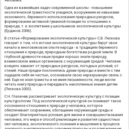
человека.
Одна из важнейших задач современной школы - повышение
экологической грамотности учащихся, вооружение их навыками
экономного, бережного использования природных ресурсов,
формирование активной гуманной позиции по отношению к
природе, т. е. воспитание у школьников экологической культуры
(Ердаков 2006).
В статье «Формирование экологической культуры» С.В. Лескова
говорит о том, что истоки экологической культуры берут свое
начало в многовековом опыте народа - в традициях бережного
отношения к природе, природным богатствам родной земли. В
глубокой древности наши предки хорошо знали природу,
взаимосвязи живых организмов с окружающей средой. Человек
всецело зависит от природных ресурсов, погодных условий, от
стихий. Наши предки поклонялись духам природы и вместе с тем
ощущали себя ее частью, осознавали свою неразрывную связь с
ней. Еще не зная грамоты и не имея письменности, люди могли
читать книгу природы и передавать накопленные знания детям
(Лескова 2003).
С.Н. Глазачев рассматривает экологическую культуру с позиции
культурологии. Под экологической культурой он понимает такое
осознанное отношение к природе у человека, которое
обеспечивает сохранение, обогащение окружающей среды и
создает благоприятные условия для жизни и совершенствования
человека; это мера и способ реализации и развития сущностных
сил человека, экологического сознания и мышления в процессе
духовного и материального освоения природы и поддержание ее