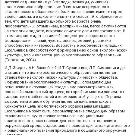
детский сад - школа - вуз (колледж, техникум, училище) -
послевузовское образование. В системе непрерывного
экологического образования большое значение имеет второе
звено - школа, а в школе - начальные классы. Это объясняется
тем, что дети младшего школьного возраста очень
любознательны, отзывчивы, восприимчивы, легко откликаются
на тревоги и радости, искренне сочувствуют и сопереживают. В
этом возрасте идет активный процесс целенаправленного
формирования знаний, чувств, оценок, эмоций, развитие
способностей и интересов. Возрастные особенности младших
школьников способствуют формированию основ экологической
культуры, что и является целью экологического образования
(Торохова, 2004).
И.Д. Зверев, А.Н. Захлебный, И.Т. Суравегина, Л.П. Симонова и др.
считают, что целью экологического образования является
становление экологической культуры личности и общества.
Формирование экологической культуры, определяющей
отношение к окружающей среде, надо рассматривать как
сложный комплексный процесс, который во многом зависит от
возрастных особенностей и возможностей учащихся. Первым
возрастным этапом обучения является начальная школа.
Конкретная цель экологического образования младших
школьников может быть сформулирована следующим образом:
становление научно-познавательного, эмоционально-
нравственного, практически-деятельностного отношения к
окружающей среде, к здоровью на основе единства чувственного
и рационального познания природного и социального окружения