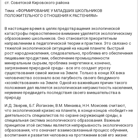
ст. Советской Кировского района
Тема: «ФОРМИРОВАНИЕ У МЛАДШИХ ШКОЛЬНИКОВ
ПОЛОЖИТЕЛЬНОГО ОТНОШЕНИЯ К РАСТЕНИЯМ»
В настоящее время в целях предотвращения экологической
катастрофы первостепенное внимание уделяется экологическому
образованию школьников. Оно становится приоритетным
направлением в педагогической теории и практике. Это связано с
тяжелой экологической ситуацией на нашей планете: быстрый
рост народонаселения, следовательно, проблема его обеспечения
пищевыми продуктами, обеспечение промышленности
минеральным сырьем, проблема энергетики и, конечно,
загрязнение природной среды - все это создает угрозу
существования самой жизни на Земле. Только в конце XX века
человечество осознало всю пагубность своего бездумного
«хозяйствования» на Земле. Одной из важнейших причин такого
положения дел является экологическая неграмотность населения,
неумение предвидеть последствия своего вмешательства в
природу.
И.Д. Зверев, Б.Г. Йоганзен, В.М. Минаева, Н.Н. Моисеев считают,
что экологический кризис на планете, в конце концов «победит» не
деятельность специалистов по охране окружающей среды, а
специальная система экологического образования. Важным
принципом этой системы является непрерывность экологического
образования, что означает взаимосвязанный процесс обучения,
воспитания и развития человека на протяжении всей его жизни: