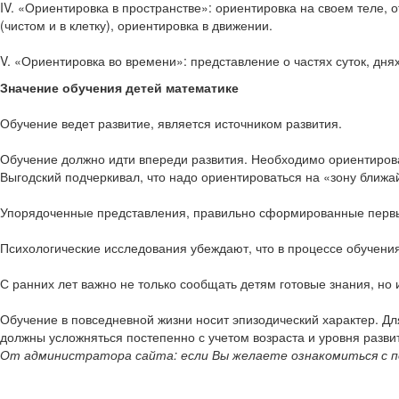
IV. «Ориентировка в пространстве»: ориентировка на своем теле, о
(чистом и в клетку), ориентировка в движении.
V. «Ориентировка во времени»: представление о частях су­ток, дня
Значение обучения детей математике
Обучение ведет развитие, является источником развития.
Обучение должно идти впереди развития. Необходимо ори­ентироват
Выгодский подчеркивал, что надо ориентиро­ваться на «зону ближа
Упорядоченные представления, правильно сформированные первые
Психологические исследования убеждают, что в процессе обучени
С ранних лет важно не только сообщать детям готовые зна­ния, но 
Обучение в повседневной жизни носит эпизодический ха­рактер. Д
должны усложняться постепенно с учетом возраста и уровня разви
От администратора сайта: если Вы желаете ознакомиться с п