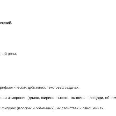
влений.
ной речи.
 арифметических действиях, текстовых задачах.
ия и измерения (длине, ширине, высоте, толщине, пло­щади, объем
х фигурах (плоских и объемных), их свойствах и отношениях.