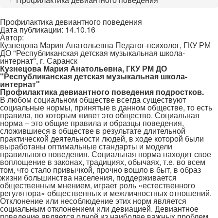
Профилактика девиантного поведения
Дата публикации: 14.10.16
Автор:
Кузнецова Мария Анатольевна Педагог-психолог, ГКУ РМ
ДО "Республиканская детская музыкальная школа-
интернат", г. Саранск
Кузнецова Мария Анатольевна, ГКУ РМ ДО
"Республиканская детская музыкальная школа-
интернат"
Профилактика девиантного поведения подростков.
В любом социальном обществе всегда существуют
социальные нормы, принятые в данном обществе, то есть
правила, по которым живет это общество. Социальная
норма – это общие правила и образцы поведения,
сложившиеся в обществе в результате длительной
практической деятельности людей, в ходе которой были
выработаны оптимальные стандарты и модели
правильного поведения. Социальная норма находит свое
воплощение в законах, традициях, обычаях, т.е. во всем
том, что стало привычкой, прочно вошло в быт, в образ
жизни большинства населения, поддерживается
общественным мнением, играет роль «естественного
регулятора» общественных и межличностных отношений.
Отклонение или несоблюдение этих норм является
социальным отклонением или девиацией. Девиантное
поведение является одной из наиболее важных проблем