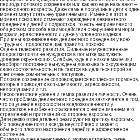
периода полового созревания или как его еще называют –
переходного возраста. Даже самые послушные дети в один
момент могут стать неуправляемыми. Именно в этот в
момент психологи отмечают зарождение девиантного
поведения у детей и подростков, то есть неприемлемого
обществом способа взаимодействия с нарушением норм
морали, нравственности и даже уголовного кодекса.
Причины возникновения девиантного поведения у всех
«трудных» подростков, как правило, похожи:
Оценка телесного развития. Сильные и мужественные
подростки почти не нуждаются в попытке заслужить
доверие окружающих. Слабые, худые и низкие мальчики
наоборот постоянно вынуждены доказывать окружающим
свою состоятельность, и пытаются выделиться порой за
счет очень сомнительных поступков.
Половое созревание сопровождается всплеском гормонов,
которые приводят к вспыльчивости, агрессивности,
непослушании и т.п.
Несоответствие уровня и темпа развития личности. Очень
часто проблема девиантного поведения заключается в том,
что ощущение взрослости и вседозволенности у
подростков неизбежно сталкивается с непониманием его
стремлений и притязаний со стороны взрослых.
Дети резко отрицательно реагируют на критику взрослых.
Их поведение почти всегда неустойчиво и может с
обычного плохого настроения перейти в аффективное
состояние.
Помимо вышеперечисленных, можно встретить такие