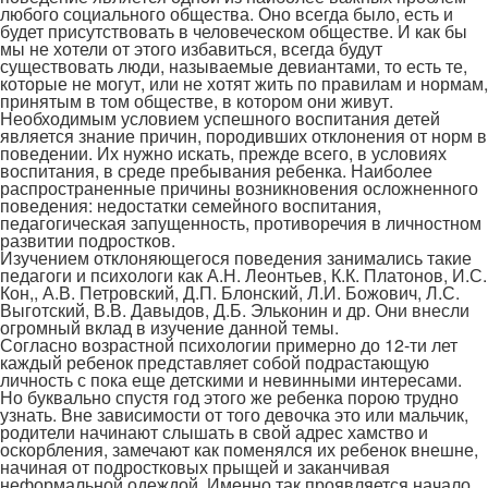
любого социального общества. Оно всегда было, есть и
будет присутствовать в человеческом обществе. И как бы
мы не хотели от этого избавиться, всегда будут
существовать люди, называемые девиантами, то есть те,
которые не могут, или не хотят жить по правилам и нормам,
принятым в том обществе, в котором они живут.
Необходимым условием успешного воспитания детей
является знание причин, породивших отклонения от норм в
поведении. Их нужно искать, прежде всего, в условиях
воспитания, в среде пребывания ребенка. Наиболее
распространенные причины возникновения осложненного
поведения: недостатки семейного воспитания,
педагогическая запущенность, противоречия в личностном
развитии подростков.
Изучением отклоняющегося поведения занимались такие
педагоги и психологи как А.Н. Леонтьев, К.К. Платонов, И.С.
Кон,, А.В. Петровский, Д.П. Блонский, Л.И. Божович, Л.С.
Выготский, В.В. Давыдов, Д.Б. Эльконин и др. Они внесли
огромный вклад в изучение данной темы.
Согласно возрастной психологии примерно до 12-ти лет
каждый ребенок представляет собой подрастающую
личность с пока еще детскими и невинными интересами.
Но буквально спустя год этого же ребенка порою трудно
узнать. Вне зависимости от того девочка это или мальчик,
родители начинают слышать в свой адрес хамство и
оскорбления, замечают как поменялся их ребенок внешне,
начиная от подростковых прыщей и заканчивая
неформальной одеждой. Именно так проявляется начало