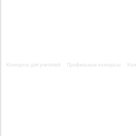
Конкурсы для учителей
Профильные конкурсы
Кон
© 2016 "Твори! Участвуй! Побеждай!". Конкурсы дл
Все права защищены
При использовании материалов ссылка на первоис
Организатор конкурса: Центр организации и пров
"Твори! Участвуй! Побеждай!"
Учредитель и главный редактор: Романов П.Д., адр
Кандалакша, ул. Первомайская д. 81-а, индекс 184
E-mail: tvori.uchastvui@yandex.ru Телефон: 8-911-80
Возрастная категория 0+