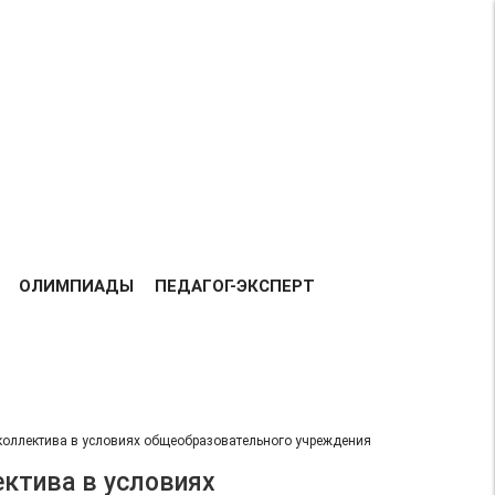
Возрастная категория 0+
ВСЕГО
158215
ДОБАВЛЕНО
РАБОТ:
ТАВКА РАБОТ
БЛАГОДАРНОСТЬ
КОНТАКТЫ
ОЛИМПИАДЫ
ПЕДАГОГ-ЭКСПЕРТ
коллектива в условиях общеобразовательного учреждения
ектива в условиях