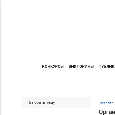
Теперь без регистрации
ТВОРИ!
Центр организации и про
УЧАСТВУЙ!
Международных и Всеросс
конкурсов г. Москва
ПОБЕЖДАЙ!
ГЛАВНА
КОНКУРСЫ
ВИКТОРИНЫ
ПУБЛИК
Выбрать тему
Главная
Орган