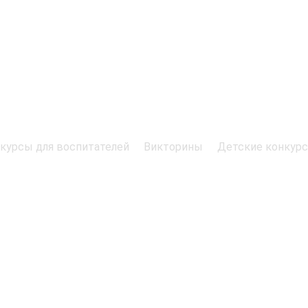
курсы для воспитателей
Викторины
Детские конкур
я детей и педагогов.
точник обязательна.
едения дистанционных мероприятий
ес редакции: Мурманская область, г.
042
1-09-10