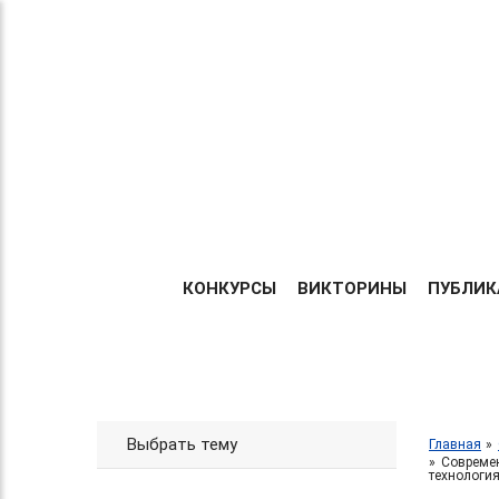
Теперь без регистрации
ТВОРИ!
Центр организации и про
УЧАСТВУЙ!
Международных и Всеросс
конкурсов г. Москва
ПОБЕЖДАЙ!
ГЛАВНА
КОНКУРСЫ
ВИКТОРИНЫ
ПУБЛИК
Выбрать тему
Главная
Современ
технология