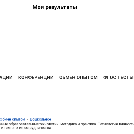
Мои результаты
ведения
ийских
Я
РЕЗУЛЬТАТЫ
ДИПЛОМЫ
ОПЛАТА
ОТЗЫВЫ
ВЫС
АЦИИ
КОНФЕРЕНЦИИ
ОБМЕН ОПЫТОМ
ФГОС ТЕСТЫ
Обмен опытом
Дошкольное
ные образовательные технологии: методика и практика. Технология личност
 и технология сотрудничества