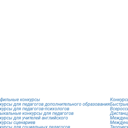
фильные конкурсы
Конкурс
курсы для педагогов дополнительного образования
Быстрые
курсы для педагогов-психологов
Всеросс
ыкальные конкурсы для педагогов
Дистанц
курсы для учителей английского
Междуна
курсы сценариев
Междуна
курсы для социальных педагогов
Творчес