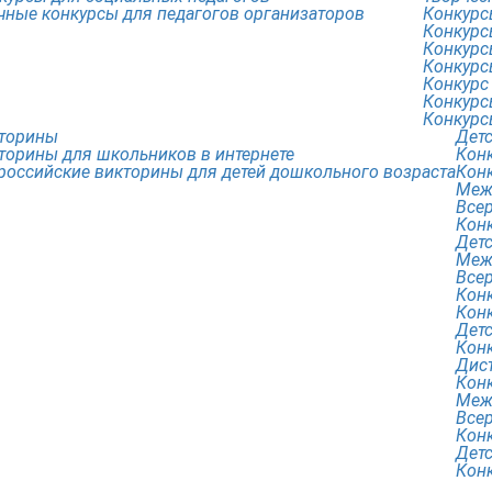
чные конкурсы для педагогов организаторов
Конкурс
Конкурс
Конкурс
Конкурс
Конкурс
Конкурс
Конкурс
торины
Дет
торины для школьников в интернете
Кон
российские викторины для детей дошкольного возраста
Кон
Меж
Всер
Кон
Дет
Меж
Все
Кон
Кон
Детс
Кон
Дис
Кон
Меж
Все
детей и педагогов.
Конк
Дет
Конк
очник обязательна.
дения дистанционных мероприятий