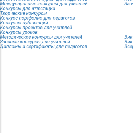
Международные конкурсы для учителей
Зао
Конкурсы для аттестации
Творческие конкурсы
Конкурс портфолио для педагогов
Конкурсы публикаций
Конкурсы проектов для учителей
Конкурсы уроков
Методические конкурсы для учителей
Вик
Заочные конкурсы для учителей
Вик
Дипломы и сертификаты для педагогов
Все
© 2016 "Твори! Участвуй! Побеждай!". Конкурсы для 
Все права защищены
При использовании материалов ссылка на первоист
Организатор конкурса: Центр организации и прове