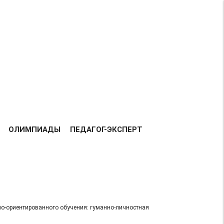
Возрастная категория 0+
ВСЕГО
158197
ДОБАВЛЕНО
РАБОТ:
ТАВКА РАБОТ
БЛАГОДАРНОСТЬ
КОНТАКТЫ
ОЛИМПИАДЫ
ПЕДАГОГ-ЭКСПЕРТ
но-ориентированного обучения: гуманно-личностная