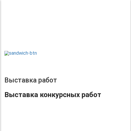
Теперь без регистрации
Центр организации и проведения
Международных и Всероссийских
ТВОРИ!
конкурсов г. Москва
УЧАСТВУЙ!
ПОБЕЖДАЙ!
Выставка работ
Выставка конкурсных работ