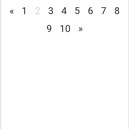
«
1
2
3
4
5
6
7
8
9
10
»
© 2016 "Твори! Участвуй! Побеждай!". Конкурсы для детей
и педагогов.
Все права защищены